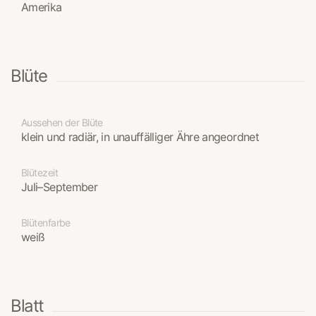
Amerika
Blüte
Aussehen der Blüte
klein und radiär, in unauffälliger Ähre angeordnet
Blütezeit
Juli–September
Blütenfarbe
weiß
Blatt