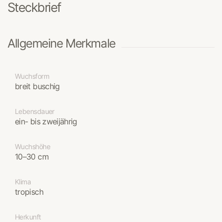
Steckbrief
Allgemeine Merkmale
Wuchsform
breit buschig
Lebensdauer
ein- bis zweijährig
Wuchshöhe
10–30 cm
Klima
tropisch
Herkunft