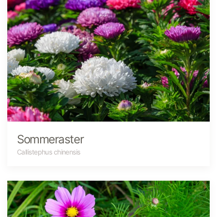
Sommeraster
Callistephus chinensis