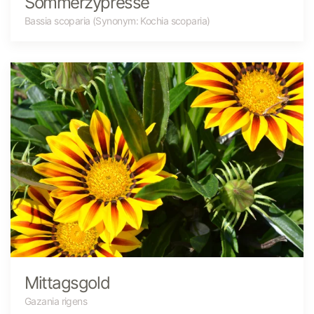
Sommerzypresse
Bassia scoparia (Synonym: Kochia scoparia)
Mittagsgold
Gazania rigens