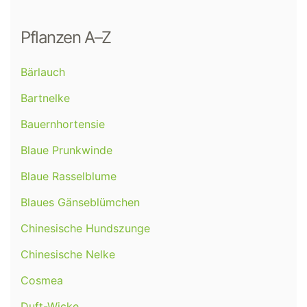
Pflanzen A–Z
Bärlauch
Bartnelke
Bauernhortensie
Blaue Prunkwinde
Blaue Rasselblume
Blaues Gänseblümchen
Chinesische Hundszunge
Chinesische Nelke
Cosmea
Duft-Wicke