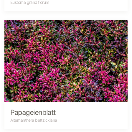
Eustoma grandiflorum
Papageienblatt
Alternanthera bettzickiana