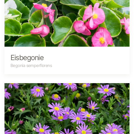
Eisbegonie
Begonia semperflorens