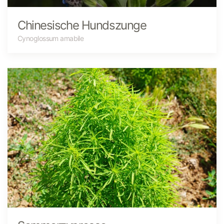
Chinesische Hundszunge
Cynoglossum amabile