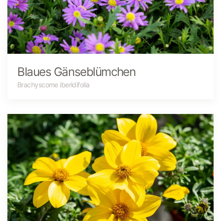
Blaues Gänseblümchen
Brachyscome iberidifolia