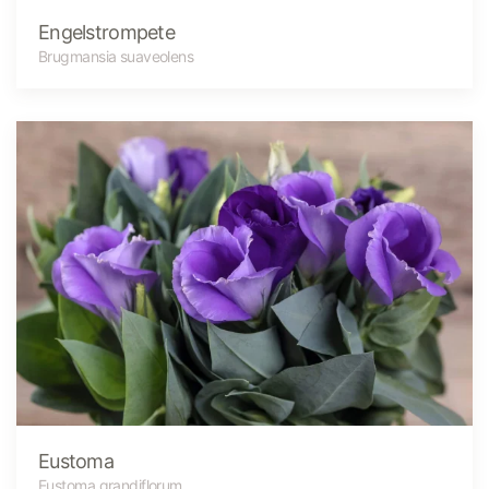
Engelstrompete
Brugmansia suaveolens
Eustoma
Eustoma grandiflorum