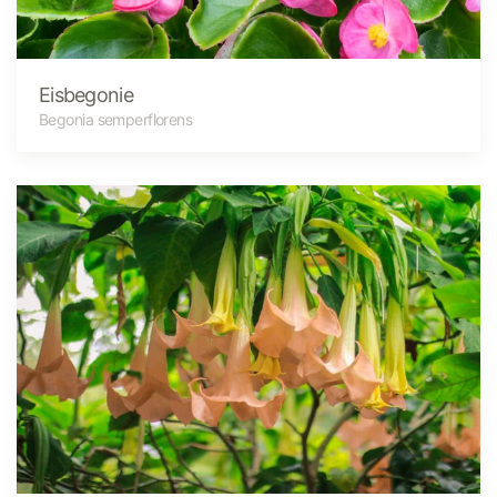
Eisbegonie
Begonia semperflorens