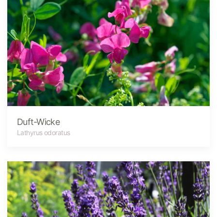
Duft-Wicke
Lathyrus odoratus