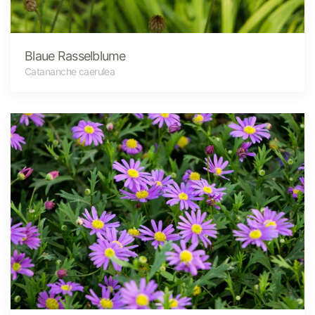
Blaue Rasselblume
Catananche caerulea