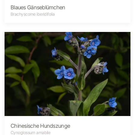
Blaues Gänseblümchen
Brachyscome iberidifolia
Chinesische Hundszunge
Cynoglossum amabile