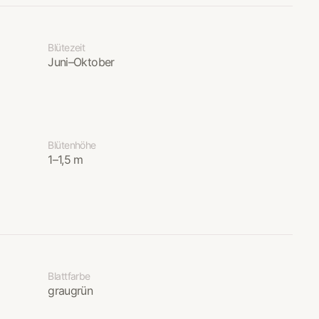
Blütezeit
Juni–Oktober
Blütenhöhe
1–1,5 m
Blattfarbe
graugrün