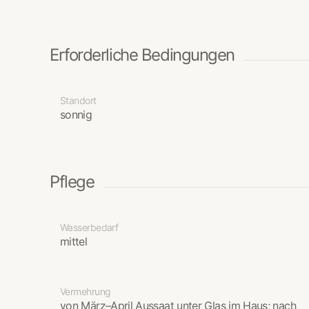
Erforderliche Bedingungen
Standort
sonnig
Pflege
Wasserbedarf
mittel
Vermehrung
von März–April Aussaat unter Glas im Haus; nach