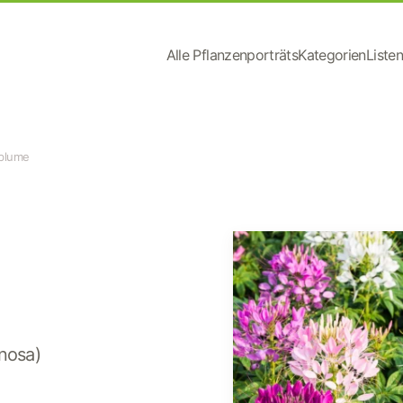
Alle Pflanzenporträts
Kategorien
Listen
blume
nosa)